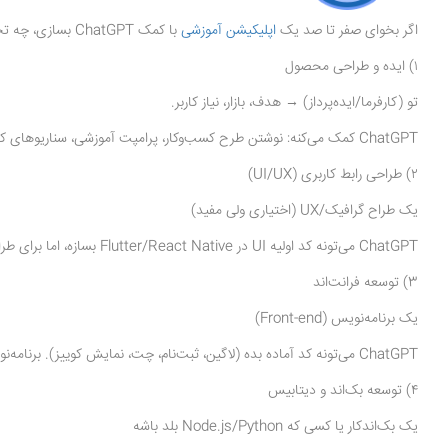
اگر بخوای صفر تا صد یک
اپلیکیشن آموزشی
با کمک ChatGPT بسازی، چه تخصص‌های انسانی حداقلی لازمه و هر کدوم کجا وارد می‌شن:
۱) ایده و طراحی محصول
تو (کارفرما/ایده‌پرداز) → هدف، بازار، نیاز کاربر.
ChatGPT کمک می‌کنه: نوشتن طرح کسب‌وکار، پرامپت آموزشی، سناریوهای کاربری.
۲) طراحی رابط کاربری (UI/UX)
یک طراح گرافیک/UX (اختیاری ولی مفید)
ChatGPT می‌تونه کد اولیه UI در Flutter/React Native بسازه، اما برای طراحی حرفه‌ای و زیبا بهتره یک طراح وارد بشه.
3) توسعه فرانت‌اند
یک برنامه‌نویس (Front-end)
ChatGPT می‌تونه کد آماده بده (لاگین، ثبت‌نام، چت، نمایش کوییز). برنامه‌نویس فقط تست و اتصال می‌ده.
۴) توسعه بک‌اند و دیتابیس
یک بک‌اند‌کار یا کسی که Node.js/Python بلد باشه