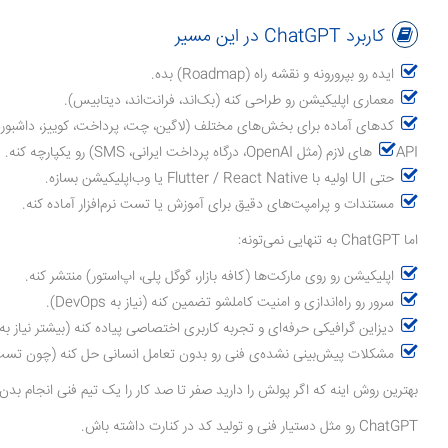
کاربرد ChatGPT در این مسیر
ایده رو بپرورونه و نقشه راه (Roadmap) بده.
معماری اپلیکیشن رو طراحی کنه (بک‌اند، فرانت‌اند، دیتابیس).
کدهای آماده برای بخش‌های مختلف (لاگین، چت، پرداخت، کوییز، داشبورد)
APIهای لازم (مثل OpenAI، درگاه پرداخت ایرانی، SMS) رو یکپارچه کنه.
حتی UI اولیه با Flutter / React Native یا وب‌اپلیکیشن بسازه.
مستندات و پرامپت‌های دقیق برای آموزش یا تست نرم‌افزار آماده کنه.
اما ChatGPT به تنهایی نمی‌تونه:
اپلیکیشن رو روی مارکت‌ها (کافه بازار، گوگل پلی، اپ‌استور) منتشر کنه.
سرور رو راه‌اندازی و امنیت کاملشو تضمین کنه (نیاز به DevOps).
دیزاین گرافیکی حرفه‌ای و تجربه کاربری اختصاصی پیاده کنه (بیشتر نیاز به طراح UI/UX
مشکلات پیش‌بینی نشده‌ی فنی رو بدون تعامل انسانی حل کنه (چون تست 
بهترین روش اینه که اگر پولش را دارید صفر تا صد کار را یک تیم فنی انجام بدن.
ChatGPT رو مثل دستیار فنی و تولید کد در کنارت داشته باش.