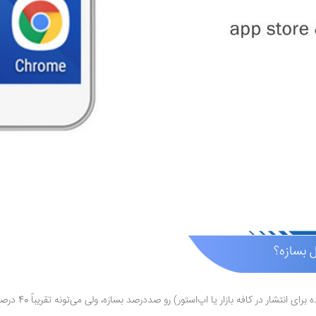
 بسازه؟
افه بازار یا اپ‌استور) رو صددرصد بسازه، ولی می‌تونه تقریباً 40 درصد مسیر رو برات هموار کنه.