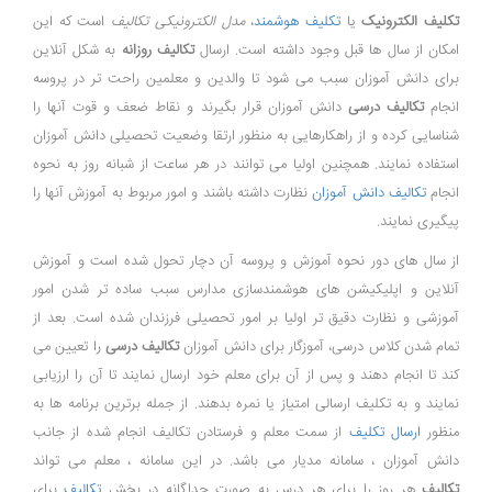
تکلیف الکترونیک
یا
تکلیف هوشمند
،
مدل الکترونیکی تکالیف
است که این
امکان از سال ها قبل وجود داشته است. ارسال
تکالیف
روزانه
به شکل آنلاین
برای دانش آموزان سبب می شود تا والدین و معلمین راحت تر در پروسه
انجام
تکالیف درسی
دانش آموزان قرار بگیرند و نقاط ضعف و قوت آنها را
شناسایی کرده و از راهکارهایی به منظور ارتقا وضعیت تحصیلی دانش آموزان
استفاده نمایند. همچنین اولیا می توانند در هر ساعت از شبانه روز به نحوه
انجام
تکالیف دانش آموزان
نظارت داشته باشند و امور مربوط به آموزش آنها را
پیگیری نمایند.
از سال های دور نحوه آموزش و پروسه آن دچار تحول شده است و آموزش
آنلاین و اپلیکیشن های هوشمندسازی مدارس سبب ساده تر شدن امور
آموزشی و نظارت دقیق تر اولیا بر امور تحصیلی فرزندان شده است. بعد از
تمام شدن کلاس درسی، آموزگار برای دانش آموزان
تکالیف
درسی
را تعیین می
کند تا انجام دهند و پس از آن برای معلم خود ارسال نمایند تا آن را ارزیابی
نمایند و به تکلیف ارسالی امتیاز یا نمره بدهند. از جمله برترین برنامه ها به
منظور
ارسال تکلیف
از سمت معلم و فرستادن تکالیف انجام شده از جانب
دانش آموزان ، سامانه مدیار می باشد. در این سامانه ، معلم می تواند
تکالیف
هر روز را برای هر درس به صورت جداگانه در بخش
تکالیف
برای