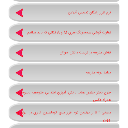
نرم افزار رایگان تدریس آنلاین
تفاوت گوشی سامسونگ سری ‏M‏ و ‏A نکاتی که باید بدانیم
نقش مدرسه در تربیت دانش اموزان
درامد بوفه مدرسه
طرح دفتر حضور غیاب دانش آموزان ابتدایی متوسطه دبیرستان
همراه عکس
معرفی 9 تا از بهترین نرم افزار های اتوماسیون اداری در ایران و
جهان