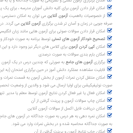
امکان برگزاری آزمون تستی و تشریحی به صورت جداگانه و یا به ص
امکان قرار دادن آزمون برای کلیه دانش آموزان مدرسه ، برای یک پ
از خصوصیات بااهمیت
آزمون آنلاین
می توان به امکان دسترسی به 
صرفه جویی در زمان و آسان تر شدن برگزاری
آزمون آنلاین
می گردد. در ا
امکان قرار دادن سوالات صوتی برای آزمون هایی مانند زبان انگلیس
تصحیح خودکار آزمون های تستی
توسط برنامه به صورت خودکار و
امکان
کپی کردن آزمون
برای کلاس های دیگر نیز وجود دارد و این 
امکان بارم بندی سوالات به صورت درصدی
برگزاری
آزمون های جامع
به صورتی که چندین درس در یک آزمون قر
قابلیت مشاهده عملکرد دانش آموز در حین برگزاری امتحان (به این 
امکان منتقل کردن نمرات آزمون از بخش آزمون به قسمت نمرات و ثب
صورت نوتیفیکیشن برای اولیا ارسال می شود و والدین از وضعیت تحصی
امکان فعال یا غیر فعال کردن نتایج آزمون توسط معلم یا مدیر. تنه
امکان چاپ سوالات آزمون و پرینت گرفتن از آن
امکان دریافت فایل اکسل از سوالات آزمون آنلاین
امکان نمره دهی به هر درس به صورت جداگانه در آزمون های جامع آ
به صورت جداگانه محاسبه شده و در بخش نمرات وارد می شود.
امکان چاپ نتایج آزمون و پرینت گرفتن از آن