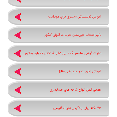
آموزش نویسندگی مسیری برای موفقیت
تأثیر انتخاب دبیرستان خوب در قبولی کنکور
تفاوت گوشی سامسونگ سری ‏M‏ و ‏A نکاتی که باید بدانیم
آموزش زمان بندی سمپاشی منازل
معرفی کامل انواع شاخه های حسابداری
25 نکته برای یادگیری زبان انگلیسی