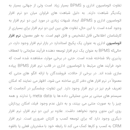
تفاوت اتوماسیون اداری و BPMS بسیار زیاد است ولی از جهاتی بسیار به
یکدیگر شباهت دارند. به دلیل شباهت ‌های فراوان میان دو نرم ‌افزار
اتوماسیون اداری و BPMS، ایجاد شبهات زیادی در مورد این دو نرم ‌افزار به
وجود آمده است. با این حال، تفاوت ‌های بین این دو نرم ‌افزار برای بسیاری از
کارشناسان اطلاعاتی قابل تشخیص و قابل فهم است. به طور معمول،
نرم ‌افزار
اتوماسیون
اداری به عنوان یک پکیج استاندارد در بازار نرم‌ افزار وجود دارد، در
حالی‌که BPMS به عنوان یک نرم ‌افزار توسعه دهنده فرآیند سازمانی با انعطاف
‌پذیری بالا شناخته شده است. حتی در برخی موارد، مشاهده شده است که
خود فرآیند های مرتبط با اتوماسیون اداری در قالب نرم ‌افزار BPMS پیاده
‌سازی شده ‌اند. در برخی از حالات، فروشندگان با ارائه الگو های متنی که
معمولاً در نرم ‌افزار های دفتر کاری ساخته می ‌شود، اظهار می ‌نمایند که امکان
تعریف فرم نیز در نرم ‌افزار وجود دارد. این تفاوت چشمگیر در آنجاست که
سیستم ‌های مبتنی بر متن عملیاتی داده‌ ها یا meta data را ندارند و همه
چیز را به صورت متنی می ‌بینند، و به دلیل عدم وجود فیلد، امکان پردازش
روی این متون وجود نخواهد داشت. علاوه بر این دو نرم افزار، نرم افزار
دیگری وجود دارد که برای توسعه کسب و کارتان ضروری است. نرم افزار
CRM به کسب و کارها کمک می ‌کند تا رابطه خود با مشتریان فعلی یا بالقوه