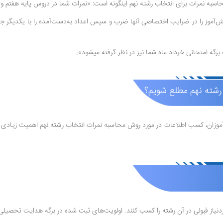
 رشته نهم این­گونه است: «نمرات شما در دروس پایه هفتم و هشتم با ضریب 1 و در پایه نهم با ضریب 3 در 
برگه امتحانی خرداد ماه شما نیز در نظر گرفته می­شود».
 رشته نهم مطلع شویم؟