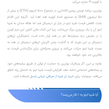
با کووید-19 مبارزه می‌کرد.
بوترین، برنامه نویس روسی-کانادایی، در مجموع 500 اتریوم (ETH) و بیش از
50 تریلیون SHIB به صندوق امداد کووید هند اهدا کرد. اگرچه این اقدام
باعث کاهش قیمت شیبا اینو در بازار ارز دیجیتال شد، اما علاقه مندان به شیبا
اینو آن را یک پیروزی بزرگ می‌دانند، زیرا این کمک مالی اکنون این میم کوین
را در معرض دید میلیاردها نفر در هند قرار داده است. تحلیلگران ارزهای
دیجیتال بر این باورند که با گذشت زمان، کاربران ارزهای دیجیتال در هند به
سمت شیبا اینو حرکت می‌کنند و نیروی محرکه‌ای برای بازگرداندن قیمت به
بالاترین حد خود خواهند بود.
علاوه بر این، اگر ویتالیک بوترین به حمایت از توکن از طریق بیانیه‌های خود
و رسانه‌های اجتماعی ادامه دهد، افزایش قیمت شیبا اینو به احتمال زیاد اتفاق
می‌افتد. میتوایند برای
خرید ارز شیبا از صرافی ایرانی تبدیل
استفاده کنید.
آیا شیبا اینو به ۱ دلار می‌رسد؟