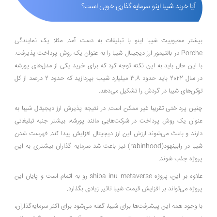
آیا خرید شیبا اینو سرمایه گذاری خوبی است؟
بیشتر محبوبیت شیبا اینو با تبلیغات به دست آمد. مثلا یک نمایندگی
Porche در بالتیمور ارز دیجیتال شیبا را به عنوان یک روش پرداخت پذیرفت.
با این حال باید به این نکته توجه کرد که برای خرید یکی از مدل‌های پورشه
در سال 2022 باید حدود 3.8 میلیارد شیب بپردازید که حدود 2 درصد از کل
توکن‌های شیبا در گردش را تشکیل می‌دهد.
چنین پرداختی تقریبا غیر ممکن است. در نتیجه پذیرش ارز دیجیتال شیبا به
عنوان یک روش پرداخت در شرکت‌هایی مانند پورشه، بیشتر جنبه تبلیغاتی
دارند و باعث می‌شوند ارزش این ارز دیجیتال افزایش پیدا کند. فهرست شدن
شیبا در رابینهود(rabinhood) نیز باعث شد سرمایه گذاران بیشتری به این
پروژه جذب شوند.
علاوه بر این، پروژه shiba inu metaverse رو به اتمام است و پایان این
پروژه می‌تواند بر افزایش قیمت شیبا تاثیر زیادی بگذارد.
با وجود همه این پیشرفت‌ها برای شیبا، گفته می‌شود برای اکثر سرمایه‌گذاران،