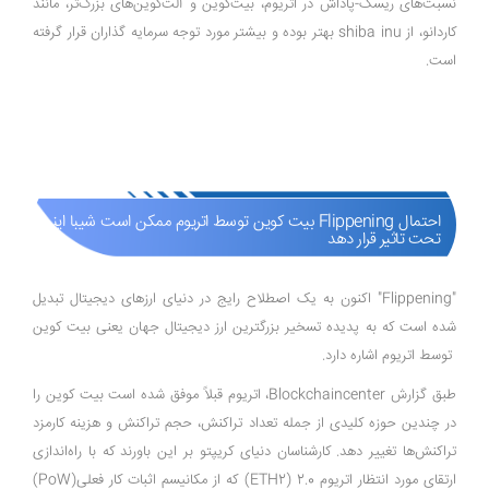
نسبت‌های ریسک-پاداش در اتریوم، بیت‌کوین و آلت‌کوین‌های بزرگ‌تر، مانند
کاردانو، از shiba inu بهتر بوده و بیشتر مورد توجه سرمایه گذاران قرار گرفته
است.
احتمال Flippening بیت کوین توسط اتریوم ممکن است شیبا اینو را
تحت تاثیر قرار دهد
"Flippening" اکنون به یک اصطلاح رایج در دنیای ارزهای دیجیتال تبدیل
شده است که به پدیده تسخیر بزرگترین ارز دیجیتال جهان یعنی بیت کوین
توسط اتریوم اشاره دارد.
طبق گزارش Blockchaincenter، اتریوم قبلاً موفق شده است بیت کوین را
در چندین حوزه کلیدی از جمله تعداد تراکنش، حجم تراکنش و هزینه کارمزد
تراکنش‌ها تغییر دهد. کارشناسان دنیای کریپتو بر این باورند که با راه‌اندازی
ارتقای مورد انتظار اتریوم 2.0 (ETH2) که از مکانیسم اثبات کار فعلی(PoW)