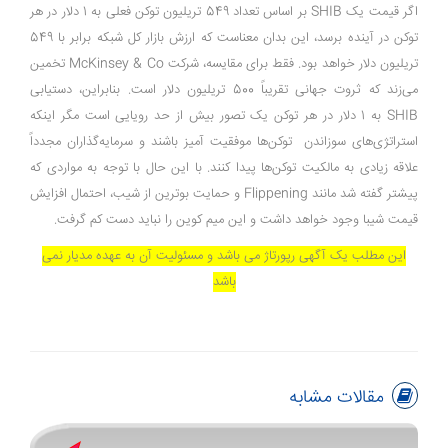
اگر قیمت یک SHIB بر اساس تعداد 549 تریلیون توکن فعلی به 1 دلار در هر
توکن در آینده برسد، این بدان معناست که ارزش بازار کل شبکه برابر با 549
تریلیون دلار خواهد بود. فقط برای مقایسه، شرکت McKinsey & Co تخمین
می‌زند که ثروت جهانی تقریباً 500 تریلیون دلار است. بنابراین، دستیابی
SHIB به 1 دلار در هر توکن یک تصور بیش از حد رویایی است مگر اینکه
استراتژی‌های سوزاندن توکن‌ها موفقیت آمیز باشند و سرمایه‌گذاران مجدداً
علاقه زیادی به مالکیت توکن‌ها پیدا کنند. با این حال با توجه به مواردی که
پیشتر گفته شد مانند Flippening و حمایت بوترین از شیب، احتمال افزایش
قیمت شیبا وجود خواهد داشت و این میم کوین را نباید دست کم گرفت.
این مطلب یک آگهی رپورتاژ می باشد و مسئولیت آن به عهده مدیار نمی
باشد
مقالات مشابه