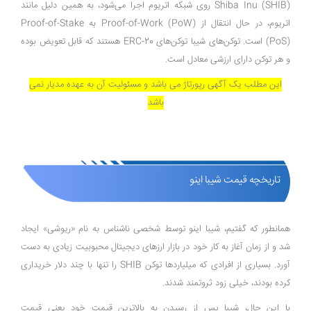
Shiba Inu (SHIB) روی شبکه اتریوم اجرا می‌شود، به همین دلیل مانند
اتریوم، در حال انتقال از Proof-of-Work (PoW) به Proof-of-Stake
(PoS) است. توکن‌های شیبا توکن‌های ERC-20 هستند که قابل تعویض بوده
و هر توکن دارای ارزشی معادل است.
این مطلب یک آگهی رپورتاژ می باشد و مسئولیت آن به عهده مدیار نمی
باشد
تاریخچه قیمت شیبا اینو
همانطور که گفتیم، شیبا اینو توسط شخصی ناشناس به نام «ریوشی» ایجاد
شد و از زمان آغاز به کار خود در بازار ارزهای دیجیتال محبوبیت زیادی به دست
آورد. بسیاری از افرادی که میلیاردها توکن SHIB را تنها با چند دلار خریداری
کرده بودند، خیلی زود ثروتمند شدند.
با این حال، شیبا پس از رسیدن به بالاترین قیمت خود یعنی قیمت