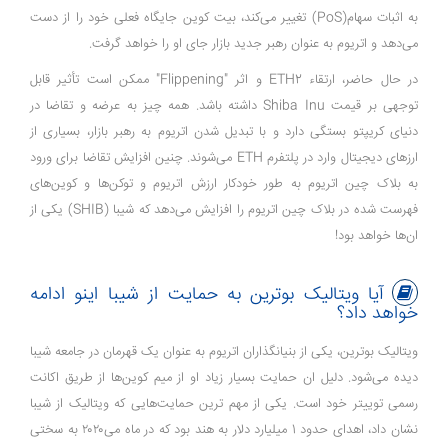
به اثبات سهام(PoS) تغییر می‌کند، بیت کوین جایگاه فعلی خود را از دست
می‌دهد و اتریوم به عنوان رهبر جدید بازار جای او را خواهد گرفت.
در حال حاضر، ارتقاء ETH2 و اثر "Flippening" ممکن است تأثیر قابل
توجهی بر قیمت Shiba Inu داشته باشد. همه چیز به عرضه و تقاضا در
دنیای کریپتو بستگی دارد و با تبدیل شدن اتریوم به رهبر بازار، بسیاری از
ارزهای دیجیتال وارد در پلتفرم ETH می‌شوند. چنین افزایش تقاضا برای ورود
به بلاک چین اتریوم به طور خودکار ارزش اتریوم و توکن‌ها و کوین‌های
فهرست شده در بلاک چین اتریوم را افزایش می‌دهد که شیبا (SHIB) یکی از
ان‌ها خواهد بود!
آیا ویتالیک بوترین به حمایت از شیبا اینو ادامه
خواهد داد؟
ویتالیک بوترین، یکی از بنیانگذاران اتریوم به عنوان یک قهرمان در جامعه شیبا
دیده می‌شود. دلیل ان حمایت بسیار زیاد او از میم کوین‌ها از طریق اکانت
رسمی توییتر خود است. یکی از مهم ترین حمایت‌هایی که ویتالیک از شیبا
نشان داد، اهدای حدود 1 میلیارد دلار به هند بود که در ماه می‌۲۰۲۰ به سختی