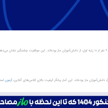
در گروه آزمایشی تجربی، آترینا فرحمند (رتبه ۱) و آیدین منفرد (رتبه ۲) در کنار ۹ نفر از ۱۰ رتبه اول، از دانش‌آمو
آزمون‌
استا