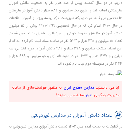
داریم. در دو سال گذشته بیش از صد هزار نفر به جمعیت دانش آموزان
هنرستانی اضافه شد و اکنون یک میلیون و 884 هزار دانش آموز در هنرستان
ها تحصیل می کنند. در صورتیکه سرپرست مرکز برنامه ریزی و فناوری اطلاعات
در سال 1400 اعلام کرد که در سال تحصیلی 1399-1400 بیش از 15 میلیون
دانش آموز در 110 هزار مدرسه دولتی و غیردولتی مشغول به تحصیل شدند.
تعداد 15 میلیون و 138 هزار و 523 نفر در سامانه سناد ثبت نام کرده اند که از
این تعداد، هشت میلیون و 278 هزار و 282 دانش آموز در دوره ابتدایی، سه
میلیون و 437 هزار و 673 نفر در متوسطه اول و دو میلیون و 689 هزار و
344 نفر در متوسطه دوم ثبت نام نموده اند.
آیا می دانستید
مدارس مطرح ایران
به منظور
هوشمندسازی
از
سامانه
مدیریت یادگیری
مَدیار
استفاده می نمایند؟
تعداد دانش آموزان در مدارس غیردولتی
در گزارشات به دست آمده سال 1402 نسبت دانش‌آموزان مدارس غیردولتی به