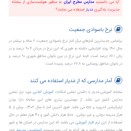
آیا می دانستید
مدارس مطرح ایران
به منظور
هوشمندسازی
از
سامانه
مدیریت یادگیری
مَدیار
استفاده می نمایند؟
نرخ باسوادی جمعیت
براساس جدیدترین آمارهای مرکز آمار نرخ باسوادی جمعیت ۶ ساله و بیشتر در
سال ۱۴۰۱ روند افزایشی داشته به طوری که این نرخ در مردان ۹۰.۴ درصد و در
زنان ۸۷.۱ درصد است. البته این نرخ در بین بانوان مناطق شهری ۹۰ درصد و
در بانوان مناطق روستایی به ۷۷.۸ درصد رسیده است.
آمار مدارسی که از مَدیار استفاده می کنند
سامانه آموزشی مَدیار با داشتن تمامی امکانات
آموزش آنلاین
مورد نیاز تمامی
مدارس کشور می باشد. از مهمترین برتری های این سامانه دارا بودن
اپلیکیشن اندروید و ios می باشد. طبق آخرین آمار تا سال 1402 ، بیش از 5
هزار مدرسه دولتی و غیر دولتی، 500 هزار دانش آموز و 40 هزار معلم در حال
استفاده از این
نرم افزار آموزشی
می باشند که این مدارس در استان ها و شهر
های مختلف می باشند و هر کدام به این نحو سیستم
اتوماسیون مدرسه
خود