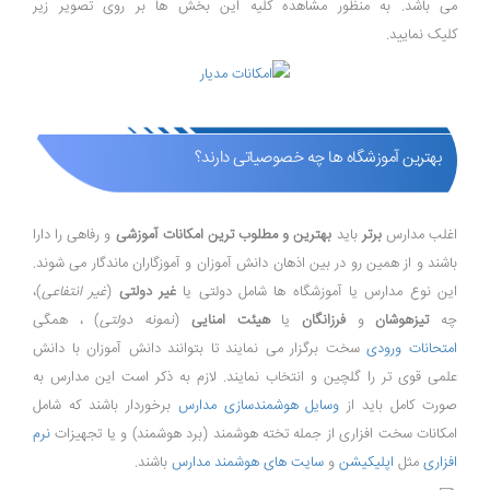
می باشد. به منظور مشاهده کلیه این بخش ها بر روی تصویر زیر
کلیک نمایید.
بهترین آموزشگاه ها چه خصوصیاتی دارند؟
اغلب مدارس
برتر
باید
بهترین و مطلوب ترین امکانات آموزشی
و رفاهی را دارا
باشند و از همین رو در بین اذهان دانش آموزان و آموزگاران ماندگار می شوند.
این نوع مدارس یا آموزشگاه ها شامل دولتی یا
غیر دولتی
(
غیر انتفاعی
)،
چه
تیزهوشان
و
فرزانگان
یا
هیئت امنایی
(
نمونه دولتی
) ، همگی
امتحانات ورودی
سخت برگزار می نمایند تا بتوانند دانش آموزان با دانش
علمی قوی تر را گلچین و انتخاب نمایند. لازم به ذکر است این مدارس به
صورت کامل باید از
وسایل هوشمندسازی مدارس
برخوردار باشند که شامل
امکانات سخت افزاری از جمله تخته هوشمند (برد هوشمند) و یا تجهیزات
نرم
افزاری
مثل
اپلیکیشن
و
سایت های هوشمند مدارس
باشند.