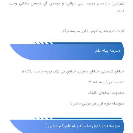
تهرانقرار دارد.مدیر مدرسه علی دوائی، و موسس آن محسن کاشانی وحید
است.
اطلاعات بیشتر و آدرس دقیق مدرسه نیکان
مدرسه پیام علم
خیابان شریعتی، خیابان یخچال، خیابان کی نژاد، کوچه قریب، پلاک 11
منطقه : تهران، منطقه 3
محدوده : یخچال- قلهک
متوسطه دوره اول غیر دولتی دخترانه
متوسطه دوره اول دخترانه پیام علم (غیر دولتی )