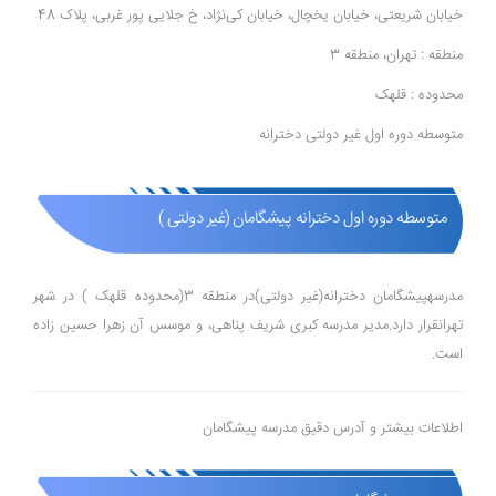
خیابان شریعتی، خیابان یخچال، خیابان کی‌نژاد، خ جلایی پور غربی، پلاک 48
منطقه : تهران، منطقه 3
محدوده : قلهک
متوسطه دوره اول غیر دولتی دخترانه
متوسطه دوره اول دخترانه پیشگامان (غیر دولتی )
مدرسهپیشگامان دخترانه(غیر دولتی)در منطقه 3(محدوده قلهک ) در شهر
تهرانقرار دارد.مدیر مدرسه کبری شریف پناهی، و موسس آن زهرا حسین زاده
است.
اطلاعات بیشتر و آدرس دقیق مدرسه پیشگامان