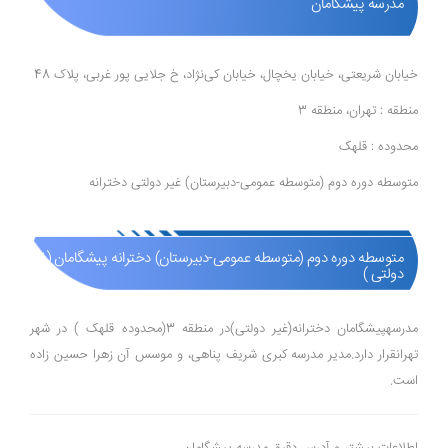
مدرسه پیشگامان
خیابان شریعتی، خیابان یخچال، خیابان کی‌نژاد، خ جلایی پور غربی، پلاک 48
منطقه : تهران، منطقه 3
محدوده : قلهک
متوسطه دوره دوم (متوسطه عمومی-دبیرستان) غیر دولتی دخترانه
متوسطه دوره دوم (متوسطه عمومی-دبیرستان) دخترانه پیشگامان (غیر
دولتی )
مدرسهپیشگامان دخترانه(غیر دولتی)در منطقه 3(محدوده قلهک ) در شهر
تهرانقرار دارد.مدیر مدرسه کبری شریف پناهی، و موسس آن زهرا حسین زاده
است.
اطلاعات بیشتر و آدرس دقیق مدرسه پیشگامان