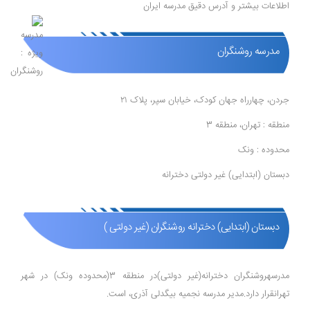
اطلاعات بیشتر و آدرس دقیق مدرسه ایران
مدرسه روشنگران
جردن، چهارراه جهان کودک، خیابان سپر، پلاک ۲۱
منطقه : تهران، منطقه 3
محدوده : ونک
دبستان (ابتدایی) غیر دولتی دخترانه
دبستان (ابتدایی) دخترانه روشنگران (غیر دولتی )
مدرسهروشنگران دخترانه(غیر دولتی)در منطقه 3(محدوده ونک) در شهر
تهرانقرار دارد.مدیر مدرسه نجمیه بیگدلی آذری، است.