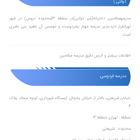
دولتی )
مدرسهصالحین دخترانه(غیر دولتی)در منطقه 3(محدوده دروس) در شهر
تهرانقرار دارد.مدیر مدرسه مهناز بشردوست، و موسس آن ناهید بنی عامری
است.
اطلاعات بیشتر و آدرس دقیق مدرسه صالحین
مدرسه فردوسی
خیابان شریعتی، بالاتر از خیابان یخچال، ایستگاه شهرداری، کوچه سجاد، پلاک
6
منطقه : تهران، منطقه 3
محدوده : شریعتی
دبستان (ابتدایی) عادی دولتی پسرانه