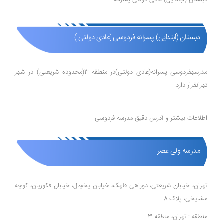
دبستان (ابتدایی) پسرانه فردوسی (عادی دولتی )
مدرسهفردوسی پسرانه(عادی دولتی)در منطقه 3(محدوده شریعتی) در شهر
تهرانقرار دارد.
اطلاعات بیشتر و آدرس دقیق مدرسه فردوسی
مدرسه ولی عصر
تهران، خیابان شریعتی، دوراهی قلهک، خیابان یخچال، خیابان فکوریان، کوچه
مشایخی، پلاک 8
منطقه : تهران، منطقه 3