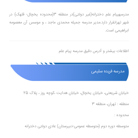
مدرسهپیام علم دخترانه(غیر دولتی)در منطقه 3(محدوده یخچال- قلهک) در
شهر تهرانقرار دارد.مدیر مدرسه جمیله محمدی ماجد ، و موسس آن معصومه
ابراهیمی است.
اطلاعات بیشتر و آدرس دقیق مدرسه پیام علم
مدرسه فریده سلیمی
خیابان شریعتی، خیابان یخچال، خیابان هدایت ،کوچه روز ، پلاک 25
منطقه : تهران، منطقه 3
محدوده :
متوسطه دوره دوم (متوسطه عمومی-دبیرستان) عادی دولتی دخترانه