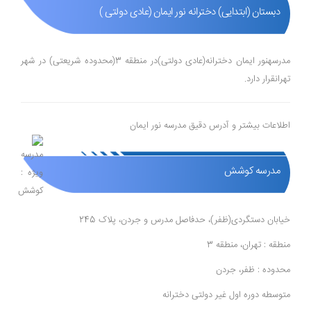
دبستان (ابتدایی) دخترانه نور ایمان (عادی دولتی )
مدرسهنور ایمان دخترانه(عادی دولتی)در منطقه 3(محدوده شریعتی) در شهر
تهرانقرار دارد.
اطلاعات بیشتر و آدرس دقیق مدرسه نور ایمان
مدرسه کوشش
خیابان دستگردی(ظفر)، حدفاصل مدرس و جردن، پلاک 245
منطقه : تهران، منطقه 3
محدوده : ظفر، جردن
متوسطه دوره اول غیر دولتی دخترانه