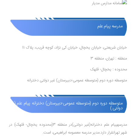
مدرسه پیام علم
خیابان شریعتی، خیابان یخچال، خیابان کی نژاد، کوچه قریب، پلاک 11
منطقه : تهران، منطقه 3
محدوده : یخچال- قلهک
متوسطه دوره دوم (متوسطه عمومی-دبیرستان) غیر دولتی دخترانه
متوسطه دوره دوم (متوسطه عمومی-دبیرستان) دخترانه پیام علم (غیر
دولتی )
مدرسهپیام علم دخترانه(غیر دولتی)در منطقه 3(محدوده یخچال- قلهک) در
شهر تهرانقرار دارد.مدیر مدرسه معصومه ابراهیمی، است.