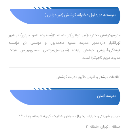
متوسطه دوره اول دخترانه کوشش (غیر دولتی )
مدرسهکوشش دخترانه(غیر دولتی)در منطقه 3(محدوده ظفر، جردن) در شهر
تهرانقرار دارد.مدیر مدرسه سمیه محمدپور، و موسس آن مؤسسه
فرهنگی،آموزشی کوشش پاینده (مدیرعامل:مرتضی احمدی،رییس هیئت
مدیره: مریم تاجیک) است.
اطلاعات بیشتر و آدرس دقیق مدرسه کوشش
مدرسه ایمان
خیابان شریعتی، خیابان یخچال، خیابان هدایت، کوچه شیفته، پلاک 24
منطقه : تهران، منطقه 3