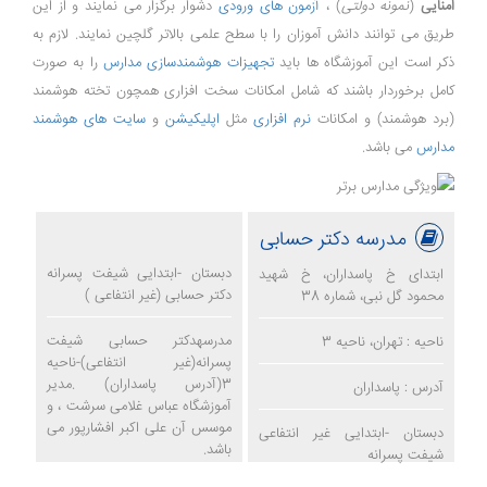
امنایی
(
نمونه دولتی
) ،
آزمون های ورودی
دشوار برگزار می نمایند و از این
طریق می توانند دانش آموزان را با سطح علمی بالاتر گلچین نمایند. لازم به
ذکر است این آموزشگاه ها باید
تجهیزات هوشمندسازی مدارس
را به صورت
کامل برخوردار باشند که شامل امکانات سخت افزاری همچون تخته هوشمند
(برد هوشمند) و امکانات
نرم افزاری
مثل
اپلیکیشن
و
سایت های هوشمند
مدارس
می باشد.
مدرسه دکتر حسابی
دبستان -ابتدایی شیفت پسرانه
ابتدای خ پاسداران، خ شهید
دکتر حسابی (غیر انتفاعی )
محمود گل نبی، شماره 38
مدرسهدکتر حسابی شیفت
ناحیه : تهران، ناحیه 3
پسرانه(غیر انتفاعی)-ناحیه
3(آدرس پاسداران) .مدیر
آدرس : پاسداران
آموزشگاه عباس غلامی سرشت ، و
موسس آن علی اکبر افشارپور می
دبستان -ابتدایی غیر انتفاعی
باشد.
شیفت پسرانه