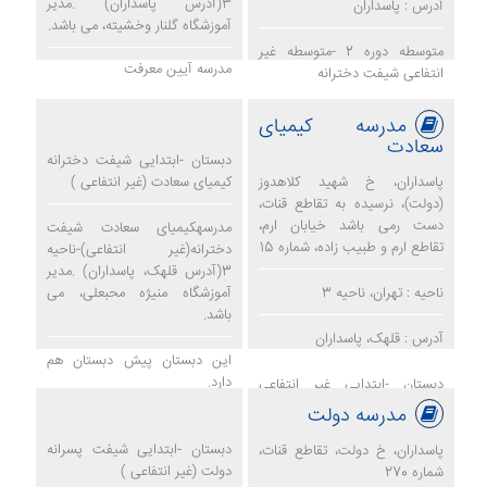
3(آدرس پاسداران) .مدیر
آدرس : پاسداران
آموزشگاه گلنار وخشیته، می باشد.
متوسطه دوره 2 -متوسطه غیر
مدرسه آیین معرفت
انتفاعی شیفت دخترانه
مدرسه کیمیای
سعادت
دبستان -ابتدایی شیفت دخترانه
پاسداران، خ شهید کلاهدوز
کیمیای سعادت (غیر انتفاعی )
(دولت)، نرسیده به تقاطع قنات،
دست رمی باشد خیابان ارم،
مدرسهکیمیای سعادت شیفت
تقاطع ارم و طبیب زاده، شماره 15
دخترانه(غیر انتفاعی)-ناحیه
3(آدرس قلهک، پاسداران) .مدیر
ناحیه : تهران، ناحیه 3
آموزشگاه منیژه محبعلی، می
باشد.
آدرس : قلهک، پاسداران
این دبستان پیش دبستان هم
دارد.
دبستان -ابتدایی غیر انتفاعی
شیفت دخترانه
مدرسه دولت
مدرسه کیمیای سعادت
دبستان -ابتدایی شیفت پسرانه
پاسداران، خ دولت، تقاطع قنات،
دولت (غیر انتفاعی )
شماره 270