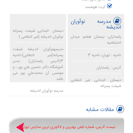
کیت هوشمند
مدرسه نوآوران
اندیشه
دبستان -ابتدایی شیفت پسرانه
پاسداران، نيستان هفتم، ميدان
نوآوران اندیشه (غیر انتفاعی )
احتشاميه
مدرسهنوآوران اندیشه شیفت
ناحیه : تهران، ناحیه 3
پسرانه(غیر انتفاعی)-ناحیه
3(آدرس پاسداران) .مدیر
آموزشگاه دكتر حسين علي پور ، و
آدرس : پاسداران
موسس آن محمدعلي پور می
باشد.
دبستان -ابتدایی غیر انتفاعی
شیفت پسرانه
مدرسه نوآوران اندیشه
مقالات مشابه
لیست آدرس، شماره تلفن بهترین و لاکچری ترین مدارس تهران