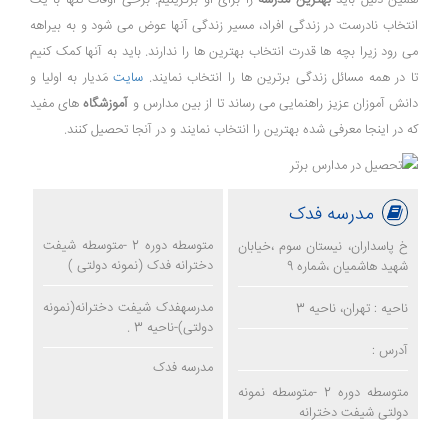
همین دلیل باید
بهترین مدرسه
را برای او برگزینیم. برخی اوقات تنها با یک
انتخاب نادرست در زندگی افراد، مسیر زندگی آنها عوض می شود و به بیراهه
می رود زیرا بچه ها قدرت انتخاب بهترین ها را ندارند. باید به آنها کمک کنیم
تا در همه مسائل زندگی برترین ها را انتخاب نمایند.
سایت
مَدیار به اولیا و
دانش آموزان عزیز راهنمایی می رساند تا از بین مدارس و
آموزشگاه
های مفید
که در اینجا معرفی شده بهترین را انتخاب نمایند و در آنجا تحصیل کنند.
مدرسه فدک
متوسطه دوره 2 -متوسطه شیفت
خ پاسداران، نیستان سوم ،خیابان
دخترانه فدک (نمونه دولتی )
شهید هاشمیان ،شماره 9
مدرسهفدک شیفت دخترانه(نمونه
ناحیه : تهران، ناحیه 3
دولتی)-ناحیه 3 .
آدرس :
مدرسه فدک
متوسطه دوره 2 -متوسطه نمونه
دولتی شیفت دخترانه