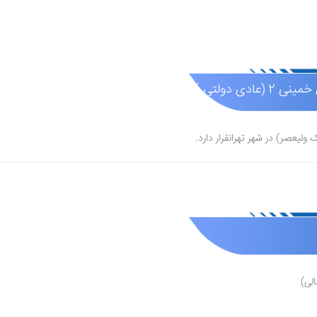
ی دولتی )
لی)