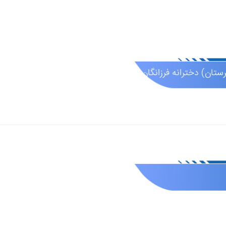
رانه فرزانگان 5 (تیزهوشان )