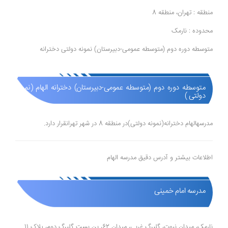
منطقه : تهران، منطقه 8
محدوده : نارمک
متوسطه دوره دوم (متوسطه عمومی-دبیرستان) نمونه دولتی دخترانه
متوسطه دوره دوم (متوسطه عمومی-دبیرستان) دخترانه الهام (نمونه
دولتی )
مدرسهالهام دخترانه(نمونه دولتی)در منطقه 8 در شهر تهرانقرار دارد.
اطلاعات بیشتر و آدرس دقیق مدرسه الهام
مدرسه امام خمینی
نارمک، میدان نبوت، گلبرگ غربی، میدان 62، بن بست گلبرگ دوم، پلاک 11