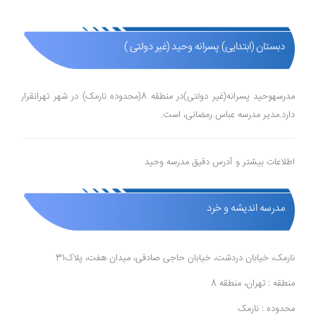
دبستان (ابتدایی) پسرانه وحید (غیر دولتی )
مدرسهوحید پسرانه(غیر دولتی)در منطقه 8(محدوده نارمک) در شهر تهرانقرار
دارد.مدیر مدرسه عباس رمضانی، است.
اطلاعات بیشتر و آدرس دقیق مدرسه وحید
مدرسه اندیشه و خرد
نارمک، خیابان دردشت، خیابان حاجی صادقی، میدان هفت، پلاک31
منطقه : تهران، منطقه 8
محدوده : نارمک