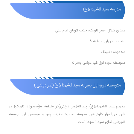
مدرسه سید الشهداء(ع)
میدان هلال احمر نارمک، جنب اتوبان امام علی
منطقه : تهران، منطقه 8
محدوده : نارمک
متوسطه دوره اول غیر دولتی پسرانه
متوسطه دوره اول پسرانه سید الشهداء(ع) (غیر دولتی )
مدرسهسید الشهداء(ع) پسرانه(غیر دولتی)در منطقه 8(محدوده نارمک) در
شهر تهرانقرار دارد.مدیر مدرسه محمود حنیف پور، و موسس آن موسسه
آموزشی ندای سید الشهدا است.