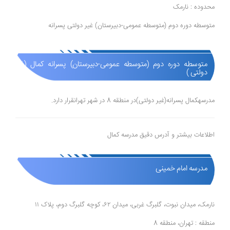
محدوده : نارمک
متوسطه دوره دوم (متوسطه عمومی-دبیرستان) غیر دولتی پسرانه
متوسطه دوره دوم (متوسطه عمومی-دبیرستان) پسرانه کمال (غیر
دولتی )
مدرسهکمال پسرانه(غیر دولتی)در منطقه 8 در شهر تهرانقرار دارد.
اطلاعات بیشتر و آدرس دقیق مدرسه کمال
مدرسه امام خمینی
نارمک، میدان نبوت، گلبرگ غربی، میدان ۶۲، کوچه گلبرگ دوم، پلاک ۱۱
منطقه : تهران، منطقه 8