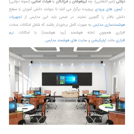
دولتی
(
غیر انتفاعی
)، چه
تیزهوشان
و
فرزانگان
یا
هیئت امنایی
(
نمونه دولتی
)
،
آزمون های ورودی
پیچیده برگزار می کنند تا بتوانند دانش آموزان با سطح
دانش بالاتر را گلچین نمایند. در ضمن باید این مدارس از
تجهیزات
هوشمندسازی مدارس
به صورت کامل برخوردار باشند که شامل امکانات سخت
افزاری همچون تخته هوشمند (برد هوشمند) یا امکانات
نرم
افزاری
مانند
اپلیکیشن
و
سایت های هوشمند مدارس
.