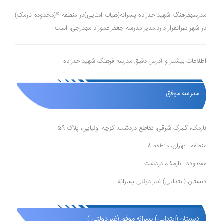
مدرسهفرهنگ شهیداحدزاده پسرانه(هیات امنایی)در منطقه 4(محدوده نارمک)
در شهر تهرانقرار دارد.مدیر مدرسه جعفر عموزاد مهدرجی، است.
اطلاعات بیشتر و آدرس دقیق مدرسه فرهنگ شهیداحدزاده
مدرسه موفق
نارمک، گلبرگ شرقی، تقاطع دردشت، کوچه اولیایی، پلاک 59
منطقه : تهران، منطقه 8
محدوده : نارمک، دردشت
دبستان (ابتدایی) غیر دولتی پسرانه
دبستان (ابتدایی) پسرانه موفق (غیر دولتی )