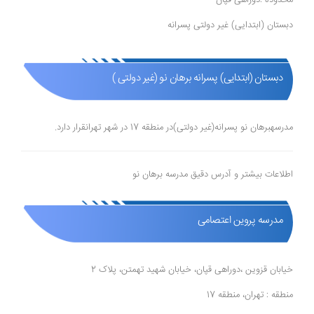
محدوده :دوراهی قپان
دبستان (ابتدایی) غیر دولتی پسرانه
دبستان (ابتدایی) پسرانه برهان نو (غیر دولتی )
مدرسهبرهان نو پسرانه(غیر دولتی)در منطقه 17 در شهر تهرانقرار دارد.
اطلاعات بیشتر و آدرس دقیق مدرسه برهان نو
مدرسه پروین اعتصامی
خیابان قزوین ،دوراهی قپان، خیابان شهید تهمتن، پلاک 2
منطقه : تهران، منطقه 17