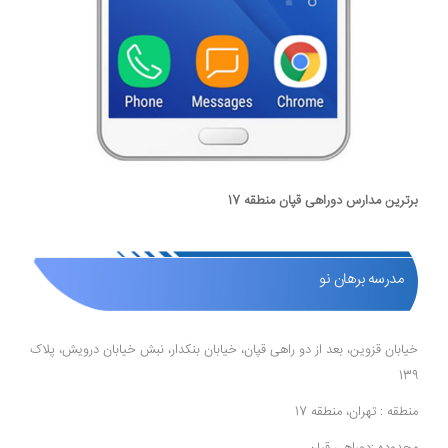
برترین مدارس دوراهی قپان منطقه 17
مدرسه برهان نو
خیابان قزوین، بعد از دو راهی قپان، خیابان بنکدار، نبش خیابان درویش، پلاک
139
منطقه : تهران، منطقه 17