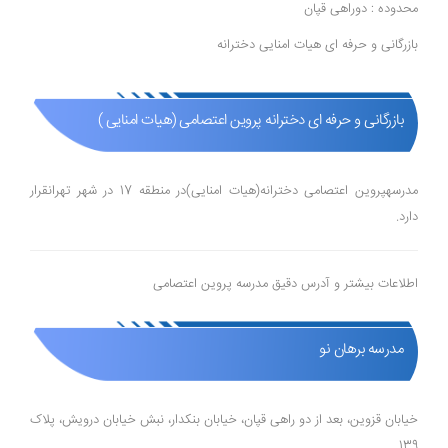
محدوده : دوراهی قپان
بازرگانی و حرفه ای هیات امنایی دخترانه
بازرگانی و حرفه ای دخترانه پروین اعتصامی (هیات امنایی )
مدرسهپروین اعتصامی دخترانه(هیات امنایی)در منطقه 17 در شهر تهرانقرار
دارد.
اطلاعات بیشتر و آدرس دقیق مدرسه پروین اعتصامی
مدرسه برهان نو
خیابان قزوین، بعد از دو راهی قپان، خیابان بنکدار، نبش خیابان درویش، پلاک
139