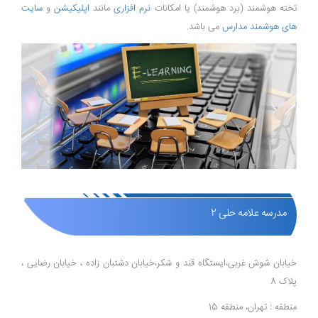
تخته هوشمند (برد هوشمند) یا امکانات
نرم افزاری
مانند
اپلیکیشن
و
سایت
های هوشمند مدارس
می باشد.
مدرسه علامه حلی 2
خیابان شوش غربی،ایستگاه قند و شکر،خیابان دشتبان زاده ، خیابان رضایی ،
پلاک 8
منطقه : تهران، منطقه 15