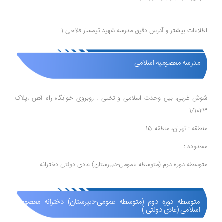
اطلاعات بیشتر و آدرس دقیق مدرسه شهید تیمسار فلاحی 1
مدرسه معصومیه اسلامی
شوش غربی، بین وحدت اسلامی و تختی . روبروی خوابگاه راه آهن ،پلاک
1/1023
منطقه : تهران، منطقه 15
محدوده :
متوسطه دوره دوم (متوسطه عمومی-دبیرستان) عادی دولتی دخترانه
متوسطه دوره دوم (متوسطه عمومی-دبیرستان) دخترانه معصومیه
اسلامی (عادی دولتی )