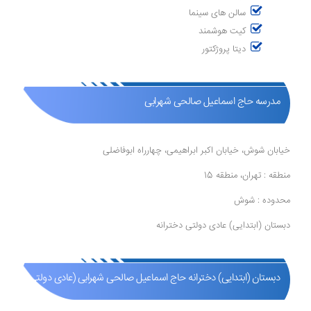
سالن های سینما
کیت هوشمند
دیتا پروژکتور
مدرسه حاج اسماعیل صالحی شهرابی
خیابان شوش، خیابان اکبر ابراهیمی، چهارراه ابوفاضلی
منطقه : تهران، منطقه 15
محدوده : شوش
دبستان (ابتدایی) عادی دولتی دخترانه
دبستان (ابتدایی) دخترانه حاج اسماعیل صالحی شهرابی (عادی دولتی )