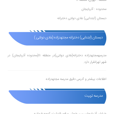
منطقه : تهران، منطقه 11
محدوده : آذربایجان
دبستان (ابتدایی) عادی دولتی دخترانه
دبستان (ابتدایی) دخترانه مجتهدزاده (عادی دولتی )
مدرسهمجتهدزاده دخترانه(عادی دولتی)در منطقه 11(محدوده آذربایجان) در
شهر تهرانقرار دارد.
اطلاعات بیشتر و آدرس دقیق مدرسه مجتهدزاده
مدرسه تربیت
خیابان آذربایجان، بین خوش و قصرالدشت، کوچه فرمانیه