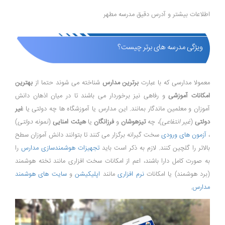
اطلاعات بیشتر و آدرس دقیق مدرسه مطهر
ویژگی مدرسه های برتر چیست؟
معمولا مدارسی که با عبارت
برترین مدارس
شناخته می شوند حتما از
بهترین
امکانات آموزشی
و رفاهی نیز برخوردار می باشند تا در میان اذهان دانش
آموزان و معلمین ماندگار بمانند. این مدارس یا آموزشگاه ها چه دولتی یا
غیر
دولتی
(
غیر انتفاعی
)، چه
تیزهوشان
و
فرزانگان
یا
هیئت امنایی
(
نمونه دولتی
)
،
آزمون های ورودی
سخت گیرانه برگزار می کنند تا بتوانند دانش آموزان سطح
بالاتر را گلچین کنند. لازم به ذکر است باید
تجهیزات هوشمندسازی مدارس
را
به صورت کامل دارا باشند، اعم از امکانات سخت افزاری مانند تخته هوشمند
(برد هوشمند) یا امکانات
نرم افزاری
مانند
اپلیکیشن
و
سایت های هوشمند
مدارس
.