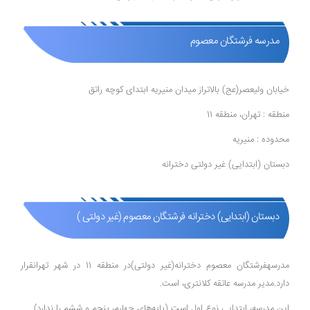
مدرسه فرشتگان معصوم
خیابان ولیعصر(عج) بالاتراز میدان منیریه ابتدای کوچه راتق
منطقه : تهران، منطقه 11
محدوده : منیریه
دبستان (ابتدایی) غیر دولتی دخترانه
دبستان (ابتدایی) دخترانه فرشتگان معصوم (غیر دولتی )
مدرسهفرشتگان معصوم دخترانه(غیر دولتی)در منطقه 11 در شهر تهرانقرار
دارد.مدیر مدرسه عاتقه کلانتری، است.
این مدرسه، ابتدایی نوع اول است (پایه‌های چهارم، پنجم و ششم را ندارد)