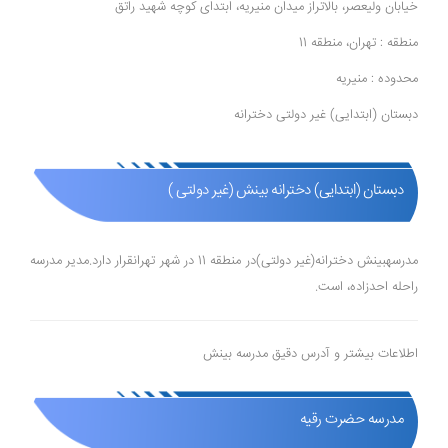
خیابان ولیعصر، بالاتراز میدان منیریه، ابتدای کوچه شهید راتق
منطقه : تهران، منطقه 11
محدوده : منیریه
دبستان (ابتدایی) غیر دولتی دخترانه
دبستان (ابتدایی) دخترانه بینش (غیر دولتی )
مدرسهبینش دخترانه(غیر دولتی)در منطقه 11 در شهر تهرانقرار دارد.مدیر مدرسه
راحله احدزاده، است.
اطلاعات بیشتر و آدرس دقیق مدرسه بینش
مدرسه حضرت رقیه