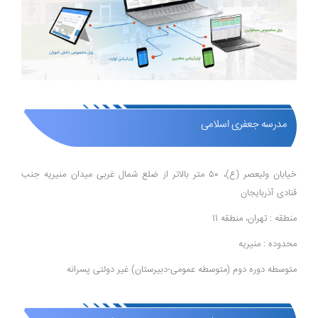
مدرسه جعفری اسلامی
خیابان ولیعصر (ع)، ۵۰ متر بالاتر از ضلع شمال غربی میدان منیریه جنب
قنادی آذربایجان
منطقه : تهران، منطقه 11
محدوده : منیریه
متوسطه دوره دوم (متوسطه عمومی-دبیرستان) غیر دولتی پسرانه