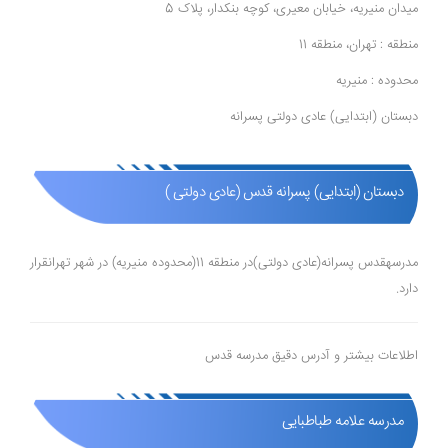
میدان منیریه، خیابان معیری، کوچه بنکدار، پلاک 5
منطقه : تهران، منطقه 11
محدوده : منیریه
دبستان (ابتدایی) عادی دولتی پسرانه
دبستان (ابتدایی) پسرانه قدس (عادی دولتی )
مدرسهقدس پسرانه(عادی دولتی)در منطقه 11(محدوده منیریه) در شهر تهرانقرار
دارد.
اطلاعات بیشتر و آدرس دقیق مدرسه قدس
مدرسه علامه طباطبایی