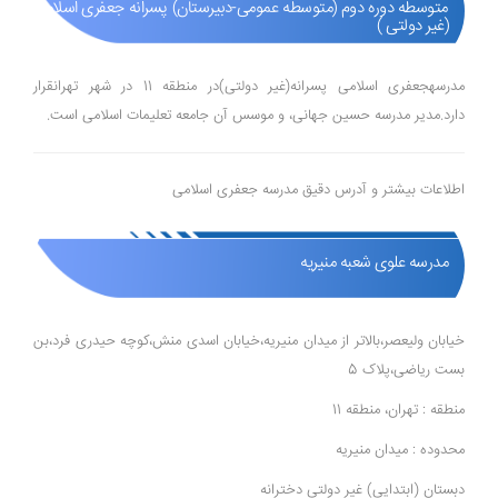
متوسطه دوره دوم (متوسطه عمومی-دبیرستان) پسرانه جعفری اسلامی
(غیر دولتی )
مدرسهجعفری اسلامی پسرانه(غیر دولتی)در منطقه 11 در شهر تهرانقرار
دارد.مدیر مدرسه حسین جهانی، و موسس آن جامعه تعلیمات اسلامی است.
اطلاعات بیشتر و آدرس دقیق مدرسه جعفری اسلامی
مدرسه علوی شعبه منیریه
خیابان ولیعصر،بالاتر از میدان منیریه،خیابان اسدی منش،کوچه حیدری فرد،بن
بست ریاضی،پلاک 5
منطقه : تهران، منطقه 11
محدوده : میدان منیریه
دبستان (ابتدایی) غیر دولتی دخترانه