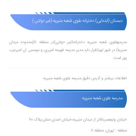
دبستان (ابتدایی) دخترانه علوی شعبه منیریه (غیر دولتی )
مدرسهعلوی شعبه منیریه دخترانه(غیر دولتی)در منطقه 11(محدوده میدان
منیریه) در شهر تهرانقرار دارد.مدیر مدرسه فهیمه امیری، و موسس آن امیرعرب
پور است.
اطلاعات بیشتر و آدرس دقیق مدرسه علوی شعبه منیریه
مدرسه علوی شعبه منیریه
خیابان ولیعصر،بالاتر از میدان منیریه،خیابان اسدی منش،پلاک 60
منطقه : تهران، منطقه 11