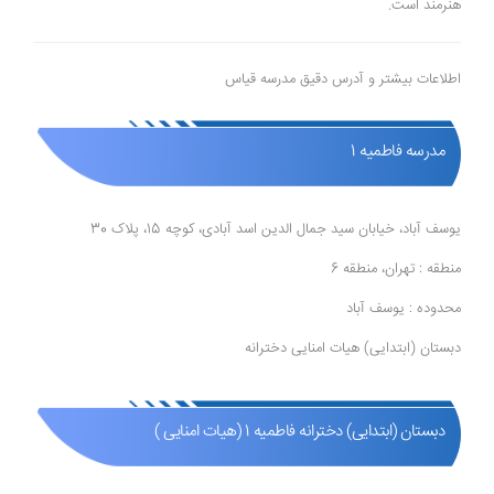
هنرمند است.
اطلاعات بیشتر و آدرس دقیق مدرسه قیاس
مدرسه فاطمیه 1
یوسف آباد، خیابان سید جمال الدین اسد آبادی، کوچه 15، پلاک 30
منطقه : تهران، منطقه 6
محدوده : یوسف آباد
دبستان (ابتدایی) هیات امنایی دخترانه
دبستان (ابتدایی) دخترانه فاطمیه 1 (هیات امنایی )