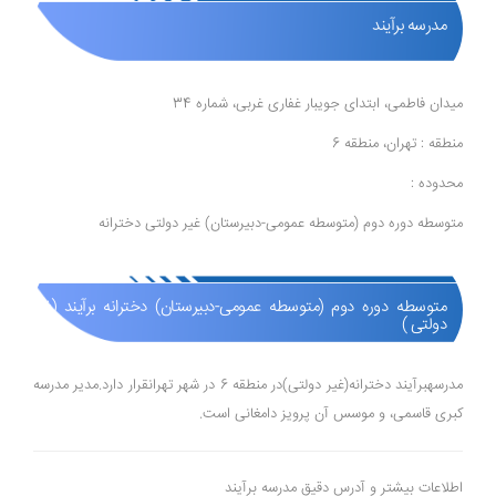
مدرسه برآیند
میدان فاطمی، ابتدای جویبار غفاری غربی، شماره 34
منطقه : تهران، منطقه 6
محدوده :
متوسطه دوره دوم (متوسطه عمومی-دبیرستان) غیر دولتی دخترانه
متوسطه دوره دوم (متوسطه عمومی-دبیرستان) دخترانه برآیند (غیر
دولتی )
مدرسهبرآیند دخترانه(غیر دولتی)در منطقه 6 در شهر تهرانقرار دارد.مدیر مدرسه
کبری قاسمی، و موسس آن پرویز دامغانی است.
اطلاعات بیشتر و آدرس دقیق مدرسه برآیند