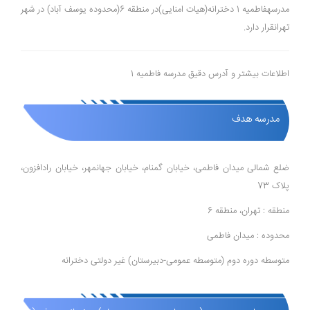
مدرسهفاطمیه 1 دخترانه(هیات امنایی)در منطقه 6(محدوده یوسف آباد) در شهر
تهرانقرار دارد.
اطلاعات بیشتر و آدرس دقیق مدرسه فاطمیه 1
مدرسه هدف
ضلع شمالی میدان فاطمی، خیابان گمنام، خیابان جهانمهر، خیابان رادافزون،
پلاک 73
منطقه : تهران، منطقه 6
محدوده : میدان فاطمی
متوسطه دوره دوم (متوسطه عمومی-دبیرستان) غیر دولتی دخترانه