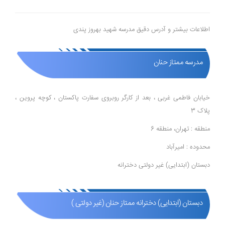
اطلاعات بیشتر و آدرس دقیق مدرسه شهید بهروز پندی
مدرسه ممتاز حنان
خیابان فاطمی غربی ، بعد از کارگر روبروی سفارت پاکستان ، کوچه پروین ،
پلاک 3
منطقه : تهران، منطقه 6
محدوده : امیرآباد
دبستان (ابتدایی) غیر دولتی دخترانه
دبستان (ابتدایی) دخترانه ممتاز حنان (غیر دولتی )