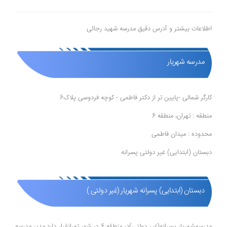
اطلاعات بیشتر و آدرس دقیق مدرسه شهید رجائی
مدرسه شهریار
کارگر شمالی -پایین تر از دکتر فاطمی - کوچه فردوسی پلاک6
منطقه : تهران، منطقه 6
محدوده : میدان فاطمی
دبستان (ابتدایی) غیر دولتی پسرانه
دبستان (ابتدایی) پسرانه شهریار (غیر دولتی )
مدرسهشهریار پسرانه(غیر دولتی)در منطقه 6 در شهر تهرانقرار دارد.مدیر مدرسه