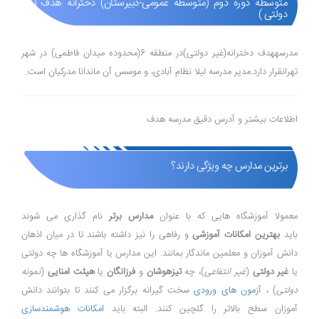
متوسطه دوره دوم (متوسطه عمومی-دبیرستان) دخترانه هدف (غیر
دولتی )
مدرسههدف دخترانه(غیر دولتی)در منطقه 6(محدوده میدان فاطمی) در شهر
تهرانقرار دارد.مدیر مدرسه لیلا نظام آبادی، و موسس آن ماندانا مدركیان است.
اطلاعات بیشتر و آدرس دقیق مدرسه هدف
برترین مدارس چه ویژگی دارند؟
معمولا آموزشگاه هایی که با عنوان
مدارس برتر
نام گذاری می شوند
باید
بهترین امکانات آموزشی
و رفاهی را نیز داشته باشند تا در میان اذهان
دانش آموزان و معلمین ماندگار بمانند. این مدارس یا آموزشگاه ها چه دولتی
یا
غیر دولتی
(
غیر انتفاعی
)، چه
تیزهوشان
و
فرزانگان
یا
هیئت امنایی
(
نمونه
دولتی
) ،
آزمون های ورودی
سخت گیرانه برگزار می کنند تا بتوانند دانش
آموزان سطح بالاتر را گلچین کنند. البته باید
امکانات هوشمندسازی