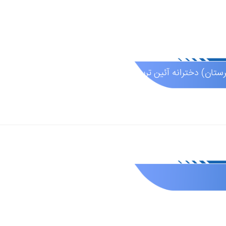
تان) دخترانه آئین تربیت (عادی دولتی )