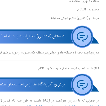
منطقه : تهران، منطقه 5
محدوده : اکباتان
دبستان (ابتدایی) عادی دولتی دخترانه
دبستان (ابتدایی) دخترانه شهید ناظم 1 (عادی دولتی )
مدرسهشهید ناظم 1 دخترانه(عادی دولتی)در منطقه 5(محدوده آزادی) در شهر تهرانقرار دارد.
اطلاعات بیشتر و آدرس دقیق مدرسه شهید ناظم 1
بهترین آموزشگاه ها از برنامه مَدیار استف
در صورتی که با مدارس هوشمند در ارتباط باشید به طور حتم نام مَدیار (