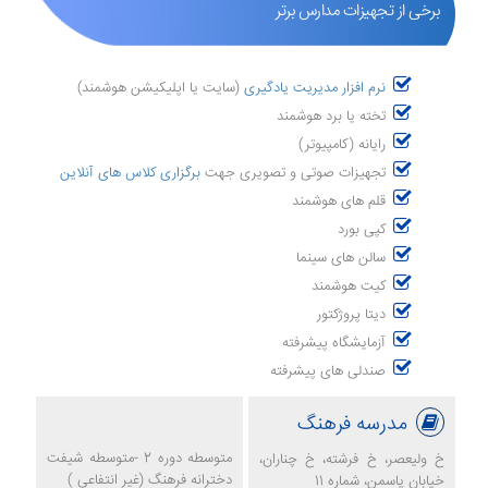
برخی از تجهیزات مدارس برتر
نرم افزار مدیریت یادگیری
(سایت یا اپلیکیشن هوشمند)
تخته یا برد هوشمند
رایانه (کامپیوتر)
تجهیزات صوتی و تصویری جهت
برگزاری کلاس های آنلاین
قلم های هوشمند
کپی بورد
سالن های سینما
کیت هوشمند
دیتا پروژکتور
آزمایشگاه پیشرفته
صندلی های پیشرفته
مدرسه فرهنگ
متوسطه دوره 2 -متوسطه شیفت
خ ولیعصر، خ فرشته، خ چناران،
دخترانه فرهنگ (غیر انتفاعی )
خیابان یاسمن، شماره 11