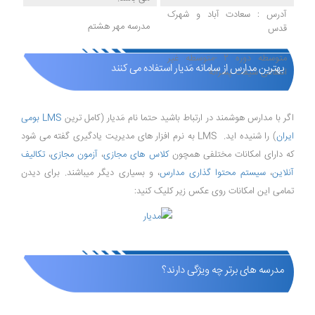
آدرس : سعادت آباد و شهرک
مدرسه مهر هشتم
قدس
متوسطه دوره 2 -متوسطه غیر
بهترین مدارس از سامانه مَدیار استفاده می کنند
انتفاعی شیفت پسرانه
اگر با مدارس هوشمند در ارتباط باشید حتما نام مَدیار (کامل ترین
LMS بومی
ایران
) را شنیده اید. LMS به نرم افزار های مدیریت یادگیری گفته می شود
که دارای امکانات مختلفی همچون
کلاس های مجازی
،
آزمون مجازی
،
تکالیف
آنلاین
،
سیستم محتوا گذاری مدارس
، و بسیاری دیگر میباشند. برای دیدن
تمامی این امکانات روی عکس زیر کلیک کنید:
مدرسه های برتر چه ویژگی دارند؟