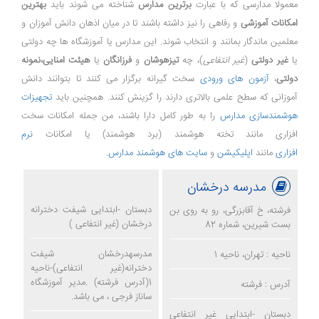
معمولا مدارسی که با عبارت
برترین مدارس
شناخته می شوند باید
بهترین
امکانات آموزشی
و رفاهی را نیز داشته باشند تا در میان اذهان دانش آموزان و
معلمین ماندگار بمانند و انتخاب شوند. این مدارس یا آموزشگاه ها چه دولتی
یا
غیر دولتی
(
غیر انتفاعی
)، چه
تیزهوشان
و
فرزانگان
یا
هیئت امنایی،نمونه
دولتی
،
آزمون های ورودی
سخت گیرانه برگزار می کنند تا بتوانند دانش
آموزانی که سطح علمی بالاتری دارند را گزینش کنند. همچنین باید
تجهیزات
هوشمندسازی مدارس
را به طور کامل دارا باشند، من جمله امکانات سخت
افزاری مانند تخته هوشمند (برد هوشمند) یا امکانات
نرم
افزاری
مانند
اپلیکیشن
و
سایت های هوشمند مدارس
.
مدرسه درخشان
دبستان -ابتدایی شیفت دخترانه
فرشته، خ آقابزرگی، رو به روی بن
درخشان (غیر انتفاعی )
بست شیرین، شماره 82
مدرسهدرخشان شیفت
ناحیه : تهران، ناحیه 1
دخترانه(غیر انتفاعی)-ناحیه
1(آدرس فرشته) .مدیر آموزشگاه
آدرس : فرشته
ساناز فرجی ، می باشد.
دبستان -ابتدایی غیر انتفاعی