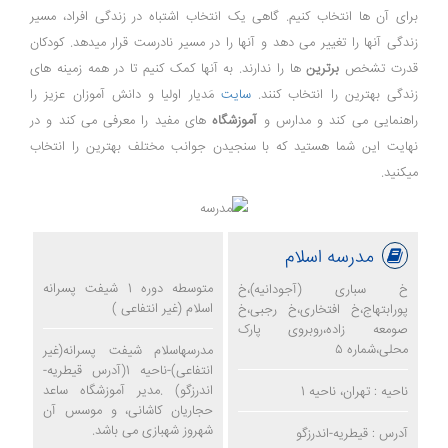
برای آن ها انتخاب کنیم. گاهی یک انتخاب اشتباه در زندگی افراد، مسیر
زندگی آنها را تغییر می دهد و آنها را در مسیر نادرست قرار میدهد. کودکان
قدرت تشخص
برترین
ها را ندارند. به آنها کمک کنیم تا در همه زمینه های
زندگی بهترین را انتخاب کنند.
سایت
مَدیار اولیا و دانش آموزان عزیز را
راهنمایی می کند و مدارس و
آموزشگاه
های مفید را معرفی می کند و در
نهایت این شما هستید که با سنجیدن جوانب مختلف بهترین را انتخاب
میکنید.
مدرسه اسلام
متوسطه دوره 1 شیفت پسرانه
خ سباری (آجودانیه)،خ
اسلام (غیر انتفاعی )
پورابتهاج،خ افتخاری،خ رجبی،خ
صومعه زاده،روبروی پارک
محلی،شماره ۵
مدرسهاسلام شیفت پسرانه(غیر
انتفاعی)-ناحیه 1(آدرس قیطریه-
اندرزگو) .مدیر آموزشگاه ساعد
ناحیه : تهران، ناحیه 1
حجاریان کاشانی، و موسس آن
شهروز شهبازی می باشد.
آدرس : قیطریه-اندرزگو