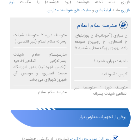
افزاری مانند تخته هوشمند (برد هوشمند) یا امکانات
نرم
افزاری
مانند
اپلیکیشن
و
سایت های هوشمند مدارس
.
مدرسه سلام اسلام
متوسطه دوره 2 -متوسطه شیفت
خ سباری (آجودانیه)، خ پورابتهاج،
پسرانه سلام اسلام (غیر انتفاعی )
خ افتخاری، خ رجبی،خ صومعه
زاده، روبروی پارک محلی، شماره ۵
مدرسهسلام اسلام شیفت
پسرانه(غیر انتفاعی)-ناحیه
ناحیه : تهران، ناحیه 1
1(آدرس آجودانیه) .مدیر آموزشگاه
محمد انصاری، و موسس آن
آدرس : آجودانیه
شهروز شهبازی می باشد.
متوسطه دوره 2 -متوسطه غیر
مدرسه سلام اسلام
انتفاعی شیفت پسرانه
برخی از تجهیزات مدارس برتر
نرم افزار مدیریت یادگیری
(سایت یا اپلیکیشن هوشمند)