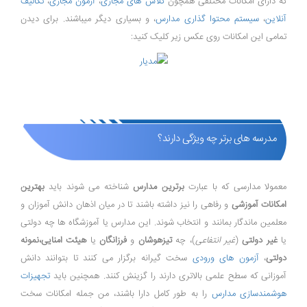
که دارای امکانات مختلفی همچون
کلاس های مجازی
،
آزمون مجازی
،
تکالیف
آنلاین
،
سیستم محتوا گذاری مدارس
، و بسیاری دیگر میباشند. برای دیدن
تمامی این امکانات روی عکس زیر کلیک کنید:
مدرسه های برتر چه ویژگی دارند؟
معمولا مدارسی که با عبارت
برترین مدارس
شناخته می شوند باید
بهترین
امکانات آموزشی
و رفاهی را نیز داشته باشند تا در میان اذهان دانش آموزان و
معلمین ماندگار بمانند و انتخاب شوند. این مدارس یا آموزشگاه ها چه دولتی
یا
غیر دولتی
(
غیر انتفاعی
)، چه
تیزهوشان
و
فرزانگان
یا
هیئت امنایی،نمونه
دولتی
،
آزمون های ورودی
سخت گیرانه برگزار می کنند تا بتوانند دانش
آموزانی که سطح علمی بالاتری دارند را گزینش کنند. همچنین باید
تجهیزات
هوشمندسازی مدارس
را به طور کامل دارا باشند، من جمله امکانات سخت