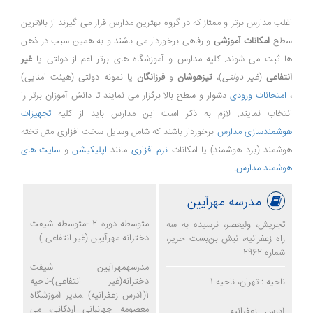
اغلب مدارس برتر و ممتاز که در گروه بهترین مدارس قرار می گیرند از بالاترین
سطح
امکانات آموزشی
و رفاهی برخوردار می باشند و به همین سبب در ذهن
ها ثبت می شوند. کلیه مدارس و آموزشگاه های برتر اعم از دولتی یا
غیر
انتفاعی
(
غیر دولتی
)،
تیزهوشان
و
فرزانگان
یا نمونه دولتی (هیئت امنایی)
،
امتحانات ورودی
دشوار و سطح بالا برگزار می نمایند تا دانش آموزان برتر را
انتخاب نمایند. لازم به ذکر است این مدارس باید از کلیه
تجهیزات
هوشمندسازی مدارس
برخوردار باشند که شامل وسایل سخت افزاری مثل تخته
هوشمند (برد هوشمند) یا امکانات
نرم افزاری
مانند
اپلیکیشن
و
سایت های
هوشمند مدارس
.
مدرسه مهرآیین
متوسطه دوره 2 -متوسطه شیفت
تجریش، ولیعصر، نرسیده به سه
دخترانه مهرآیین (غیر انتفاعی )
راه زعفرانیه، نبش بن‌بست حریر،
شماره 2962
مدرسهمهرآیین شیفت
دخترانه(غیر انتفاعی)-ناحیه
ناحیه : تهران، ناحیه 1
1(آدرس زعفرانیه) .مدیر آموزشگاه
معصومه جهانبانی اردکانی، می
آدرس : زعفرانیه