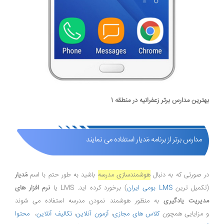
بهترین مدارس برتر زعفرانیه در منطقه 1
مدارس برتر از برنامه مَدیار استفاده می نمایند
در صورتی که به دنبال
هوشمندسازی مدرسه
باشید به طور حتم با اسم
مَدیار
(تکمیل ترین
LMS بومی ایران
) برخورد کرده اید. LMS یا
نرم افزار های
مدیریت یادگیری
به منظور هوشمند نمودن مدرسه استفاده می شوند
و مزایایی همچون
کلاس های مجازی
،
آزمون آنلاین
،
تکالیف آنلاین
،
محتوا