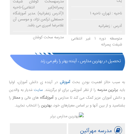
یک
مدرسهسخت کوشان شیفت
پسرانه(غیر انتفاعی)-ناحیه
ناحیه : تهران، ناحیه 1
1(آدرس زعفرانیه) .مدیر آموزشگاه
حسنعلی ترکمن نژاد، و موسس آن
غلامرضا امیری می باشد.
آدرس : زعفرانیه
مدرسه سخت کوشان
متوسطه دوره 1 غیر انتفاعی
شیفت پسرانه
تحصیل در بهترین مدارس ، آینده بهتر را رقم می زند
به سبب حائز اهمیت بودن بحث
آموزش
در آینده ی دانش آموزان، اولیا
باید
برترین مدرسه
را از نظر آموزشی برای او برگزینند.
سایت
مَدیار به والدین
و دانش آموزان عزیز کمک می کند تا مدارس و
آموزشگاه
های عالی و
ممتاز
را
بشناسید و از بین آنها و بر اساس معیارهای خود،
بهترین
را انتخاب نمایید.
مدرسه مهرآئین