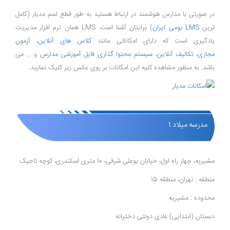
در صورتی با مدارس هوشمند در ارتباط هستید به طور قطع اسم مَدیار (کامل
ترین
LMS بومی ایران
) برایتان آشنا است. LMS همان نرم افزار مدیریت
یادگیری است که دارای امکاناتی مانند
کلاس های آنلاین
،
آزمون
مجازی
،
تکالیف آنلاین
،
سیستم محتوا گذاری فایل آموزشی مدارس
و ... می
باشد. به منظور مشاهده کلیه این امکانات بر روی عکس زیر کلیک نمایید.
مدرسه میلاد 1
مشیریه، چهار راه اول، خیابان بوعلی شرقی، 10 متری اسکندری، کوچه تاجیک
منطقه : تهران، منطقه 15
محدوده : مشیریه
دبستان (ابتدایی) عادی دولتی دخترانه