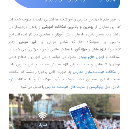
به طور حتم با بهترین مدارس و آموزشگاه ها آشنایی دارید و متوجه شده اید
که این مدارس از
بهترین و بالاترین امکانات آموزشی
و رفاهی برخوردار می
باشند و به همین دلیل در اذهان دانش آموزان و معلمین ماندگار شده اند. این
مدارس یا آموزشگاه ها که شامل دولتی یا
غیر دولتی
(
غیر
انتفاعی
)،
تیزهوشان
و
فرزانگان
یا
هیئت امنایی
(
نمونه دولتی
) می شوند با
استفاده از
آزمون های ورودی
دشوار می توانند دانش آموزان با سطح علمی
قویتر را شناسایی و جذب نمایند. لازم به ذکر است باید این مدارس باید
از
امکانات هوشمندسازی مدارس
به صورت کامل برخوردار باشند که امکانات
سخت افزاری همچون تخته هوشمند (برد هوشمند) و یا امکانات
نرم
افزاری
مثل
اپلیکیشن
و
سایت های هوشمند مدارس
را شامل می شود.