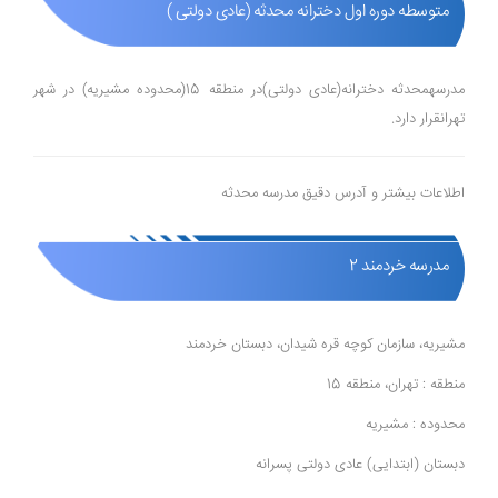
متوسطه دوره اول دخترانه محدثه (عادی دولتی )
مدرسهمحدثه دخترانه(عادی دولتی)در منطقه 15(محدوده مشیریه) در شهر
تهرانقرار دارد.
اطلاعات بیشتر و آدرس دقیق مدرسه محدثه
مدرسه خردمند 2
مشیریه، سازمان کوچه قره شیدان، دبستان خردمند
منطقه : تهران، منطقه 15
محدوده : مشیریه
دبستان (ابتدایی) عادی دولتی پسرانه