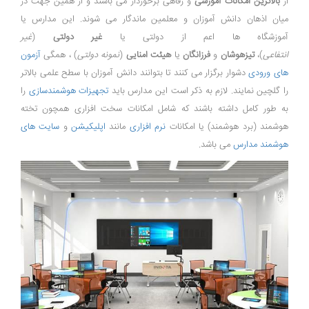
از
بالاترین امکانات آموزشی
و رفاهی برخوردار می باشند و از همین جهت در
میان اذهان دانش آموزان و معلمین ماندگار می شوند. این مدارس یا
آموزشگاه ها اعم از دولتی یا
غیر دولتی
(
غیر
انتفاعی
)،
تیزهوشان
و
فرزانگان
یا
هیئت امنایی
(
نمونه دولتی
) ، همگی
آزمون
های ورودی
دشوار برگزار می کنند تا بتوانند دانش آموزان با سطح علمی بالاتر
را گلچین نمایند. لازم به ذکر است این مدارس باید
تجهیزات هوشمندسازی
را
به طور کامل داشته باشند که شامل امکانات سخت افزاری همچون تخته
هوشمند (برد هوشمند) یا امکانات
نرم افزاری
مانند
اپلیکیشن
و
سایت های
هوشمند مدارس
می باشد.