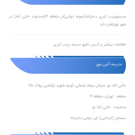
مدرسهزینب کبری دخترانه(نمونه دولتی)در منطقه 19(محدوده خانی آباد) در
شهر تهرانقرار دارد.
اطلاعات بیشتر و آدرس دقیق مدرسه زینب کبری
مدرسه آئین مهر
خانی آباد نو، خیابان میعاد شمالی، کوچه شهید ترکمانی، پلاک 75
منطقه : تهران، منطقه 19
محدوده : خانی آباد نو
دبستان (ابتدایی) غیر دولتی دخترانه