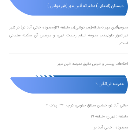
دبستان (ابتدایی) دخترانه آئین مهر (غیر دولتی )
مدرسهآئین مهر دخترانه(غیر دولتی)در منطقه 19(محدوده خانی آباد نو) در شهر
تهرانقرار دارد.مدیر مدرسه اعظم رحمت الهی، و موسس آن سکینه سلمانی
است.
اطلاعات بیشتر و آدرس دقیق مدرسه آئین مهر
مدرسه فرزانگان 9
خانی آباد نو، خیابان میثاق جنوبی، کوچه 34، پلاک 2
منطقه : تهران، منطقه 19
محدوده : خانی آباد نو