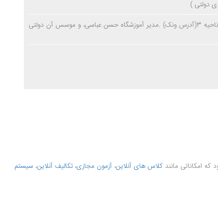
ی دولتی )
مدرسهکمیل شیفت پسرانه(عادی دولتی)-ناحیه 3(آدرس ونک) .مدیر آموزشگاه حسن عباسی، و موسس آن دولتی
کلاس های آنلاین
،
آزمون مجازی
،
تکالیف آنلاین
،
سیستم