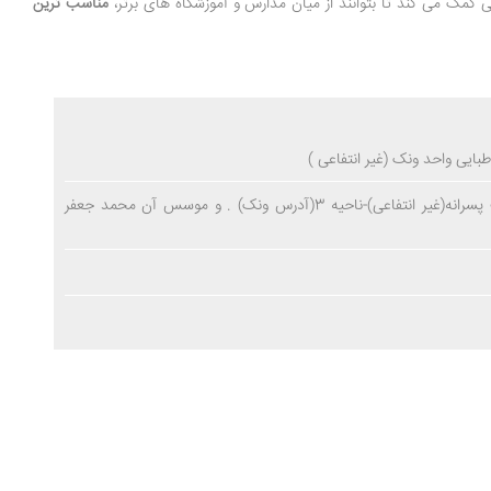
ی کمک می کند تا بتوانند از میان مدارس و آموزشگاه های برتر،
مناسب ترین
بایی واحد ونک (غیر انتفاعی )
مدرسهعلامه طباطبایی واحد ونک شیفت پسرانه(غیر انتفاعی)-ناحیه 3(آدرس ونک) . و موسس آن محمد جعفر